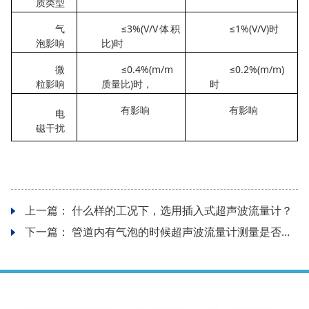
质类型
气
≤
3%(V/V
体积
≤
1%(V/V)
时
泡影响
比
)
时
微
≤
0.4%(m/m
≤
0.2%(m/m)
粒影响
质量比
)
时，
时
有影响
有影响
电
磁干扰
上一篇：
什么样的工况下，选用插入式超声波流量计？
下一篇：
管道内有气泡的时候超声波流量计测量是否准确？