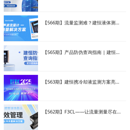
【566期】流量监测难？建恒液体测量方案轻松破解！
【565期】产品防伪查询指南 | 建恒为客户提供品质保障
【563期】建恒携冷却液监测方案亮相DIDC2025，共启“AI算力+”行动
【562期】F3CL——让流量测量尽在掌握