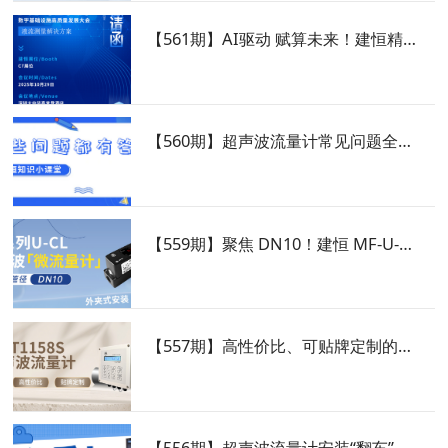
【561期】AI驱动 赋算未来！建恒精彩亮相DIDC2025展会 ！
【560期】超声波流量计常见问题全解析！信号低、无流速？看完这篇全搞定
【559期】聚焦 DN10！建恒 MF-U-CL 超声波微流量计，液冷、清洗等场景专属测流方案
【557期】高性价比、可贴牌定制的DCT1158S超声波流量计，专为水测量场景打造
【556期】超声波流量计安装“翻车”现场？这份建恒DCT1158C避坑干货请收好！