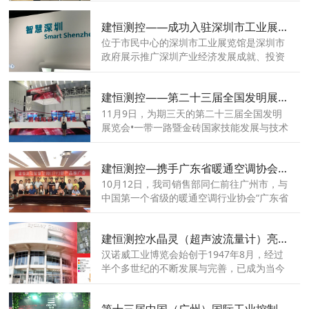
建恒测控——成功入驻深圳市工业展览馆
位于市民中心的深圳市工业展览馆是深圳市
政府展示推广深圳产业经济发展成就、投资
环境和工业成果而设立的专题展览馆,是深圳
工业经济形象展示和工业成果推广的窗口与
建恒测控——第二十三届全国发明展览会
沟通世界的桥梁,受深圳市工业展览馆邀请，
深圳建恒成为该展览馆荣誉一员
11月9日，为期三天的第二十三届全国发明
展览会•一带一路暨金砖国家技能发展与技术
创新大赛在潭洲国际会展中心完满落下帷
幕。本届展览会以“发明、创新、合作、共
建恒测控—携手广东省暖通空调协会联合举办智慧空调系列新品发布会
赢”为主题。
10月12日，我司销售部同仁前往广州市，与
中国第一个省级的暖通空调行业协会“广东省
暖通空调协会”联合举办“智慧空调系列新品
推广会“。此次会议意味着智慧空调系列产品
建恒测控水晶灵（超声波流量计）亮相德国汉诺威工博会系列报道
将改变中央空调“用多用少一个样，用与不用
一个样”的不透明局面，意义重大。
汉诺威工业博览会始创于1947年8月，经过
半个多世纪的不断发展与完善，已成为当今
规模最大的国际工业盛会，被认为是联系全
世界技术领域和商业领域的重要国际活动。
第十三届中国（广州）国际工业控制自动化及仪器仪表展览会